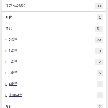
保育施設開設
39
知育
1
育む
51
0歳児
20
1歳児
10
2歳児
12
3歳児
6
4歳児
1
未就学児
1
食育
2